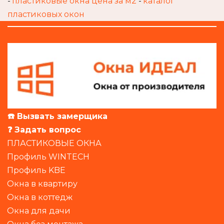
- 
пластиковые окна цена за м2
 - 
каталог 
пластиковых окон
☎️ Вызвать замерщика 
❓ Задать вопрос
ПЛАСТИКОВЫЕ ОКНА
Профиль WINTECH
Профиль KBE
Окна в квартиру
Окна в коттедж
Окна для дачи