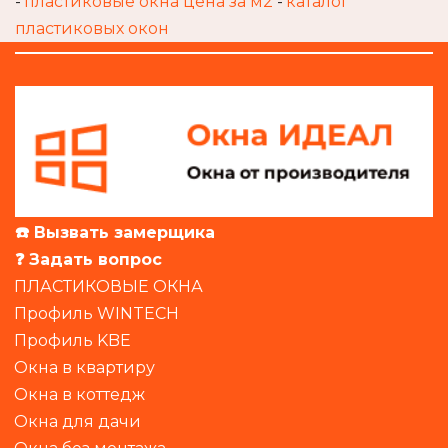
- 
пластиковые окна цена за м2
 - 
каталог 
пластиковых окон
☎️ Вызвать замерщика 
❓ Задать вопрос
ПЛАСТИКОВЫЕ ОКНА
Профиль WINTECH
Профиль KBE
Окна в квартиру
Окна в коттедж
Окна для дачи